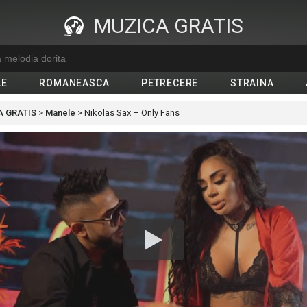
MUZICA GRATIS
LE
ROMANEASCA
PETRECERE
STRAINA
 GRATIS
>
Manele
>
Nikolas Sax – Only Fans