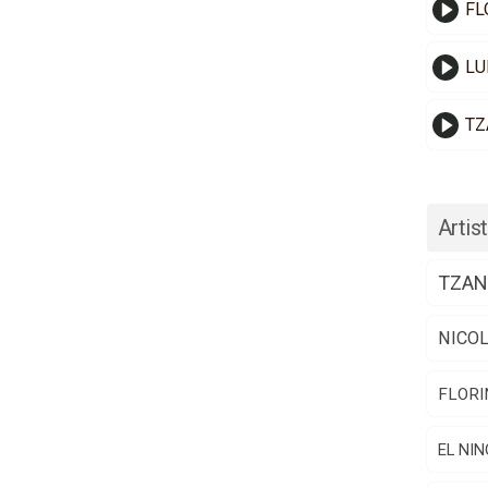
FL
LU
TZ
Artist
TZAN
NICO
FLORI
EL NIN