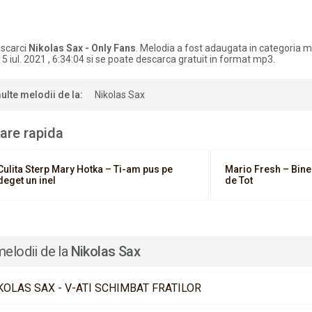
scarci
Nikolas Sax - Only Fans
. Melodia a fost adaugata in categoria 
5 iul. 2021 , 6:34:04 si se poate descarca gratuit in format mp3.
ulte melodii de la:
Nikolas Sax
are rapida
Culita Sterp Mary Hotka – Ti-am pus pe
Mario Fresh – Bine
deget un inel
de Tot
melodii de la
Nikolas Sax
KOLAS SAX - V-ATI SCHIMBAT FRATILOR