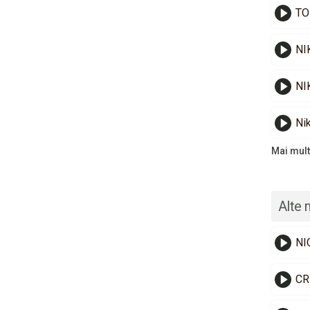
TO
NI
NI
Ni
Mai mult
Alte 
NI
CR