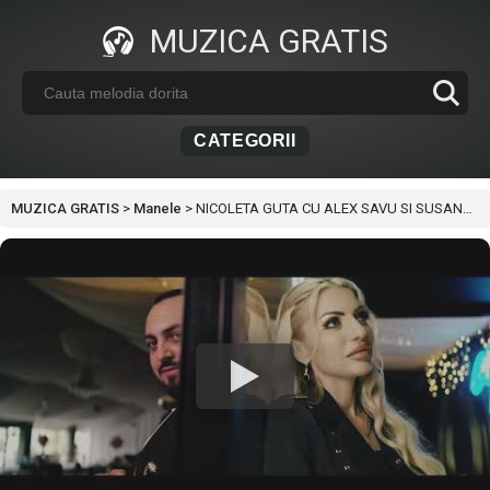
MUZICA GRATIS
CATEGORII
MUZICA GRATIS
>
Manele
>
NICOLETA GUTA CU ALEX SAVU SI SUSANU – TOATA LUMEA ESTE A MEA