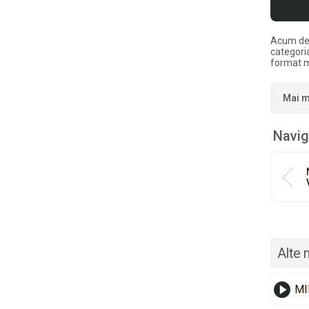
Acum de
categori
format 
Mai m
Navig
Alte 
MI