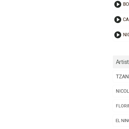
BO
CA
NI
Artist
TZAN
NICO
FLORI
EL NIN