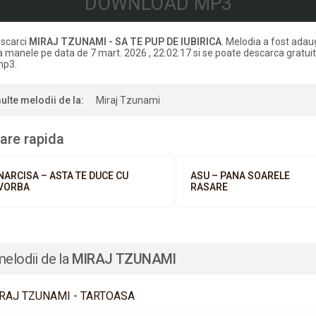
DOWNLOAD MP3
scarci
MIRAJ TZUNAMI - SA TE PUP DE IUBIRICA
. Melodia a fost adau
a manele pe data de 7 mart. 2026 , 22:02:17 si se poate descarca gratuit
mp3.
ulte melodii de la:
Miraj Tzunami
are rapida
NARCISA – ASTA TE DUCE CU
ASU – PANA SOARELE
VORBA
RASARE
melodii de la
MIRAJ TZUNAMI
RAJ TZUNAMI - TARTOASA