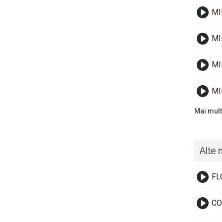
MI
MI
MI
MI
Mai mult
Alte 
FL
CO