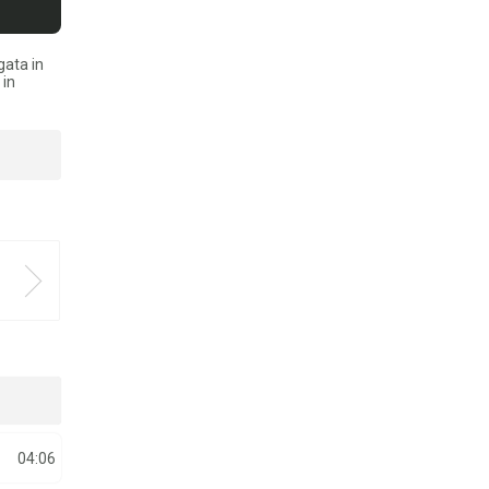
gata in
 in
04:06