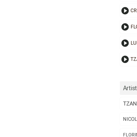
CR
FL
LU
TZ
Artist
TZAN
NICO
FLORI