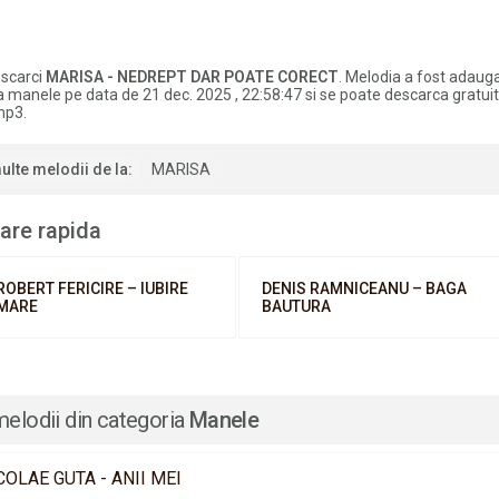
scarci
MARISA - NEDREPT DAR POATE CORECT
. Melodia a fost adauga
a manele pe data de 21 dec. 2025 , 22:58:47 si se poate descarca gratuit
mp3.
ulte melodii de la:
MARISA
are rapida
ROBERT FERICIRE – IUBIRE
DENIS RAMNICEANU – BAGA
MARE
BAUTURA
melodii din categoria
Manele
COLAE GUTA - ANII MEI