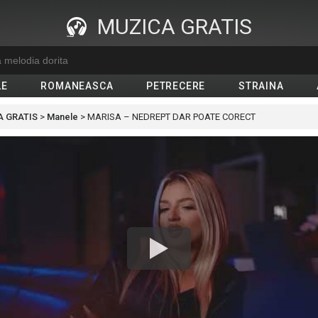
MUZICA GRATIS
LE
ROMANEASCA
PETRECERE
STRAINA
 GRATIS
>
Manele
>
MARISA – NEDREPT DAR POATE CORECT