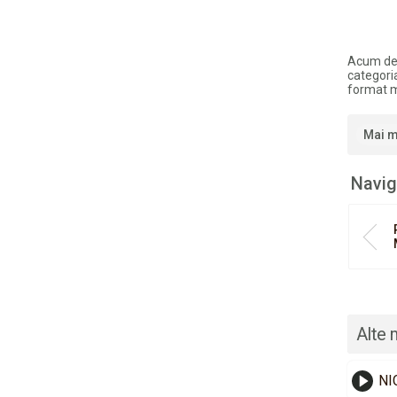
Acum de
categori
format 
Mai m
Navig
Alte 
NI