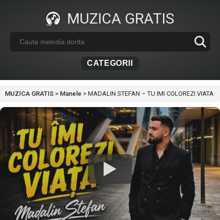
MUZICA GRATIS
CATEGORII
MUZICA GRATIS
>
Manele
>
MADALIN STEFAN – TU IMI COLOREZI VIATA