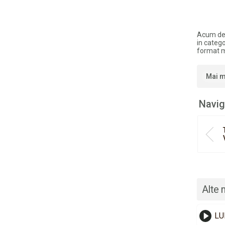
Acum de
in catego
format 
Mai m
Navig
Alte 
LU