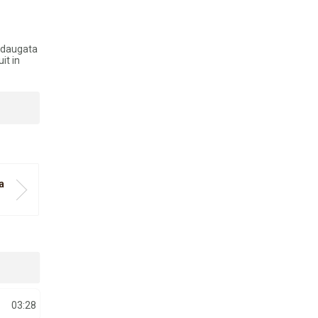
 adaugata
it in
a
03:28