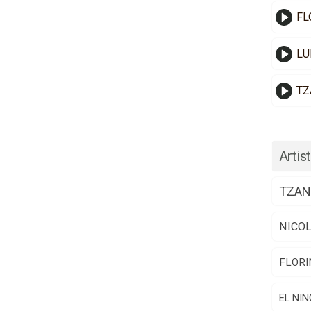
FL
LU
TZ
Artist
TZAN
NICO
FLORI
EL NIN