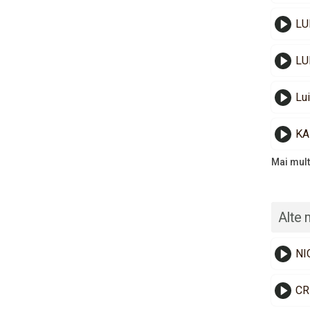
LU
LU
Lui
KA
Mai mult
Alte 
NI
CR