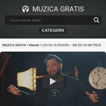
MUZICA GRATIS
CATEGORII
MUZICA GRATIS
>
Manele
>
LEO DE LA ROSIORI – AM ZIS CA IMI TRECE