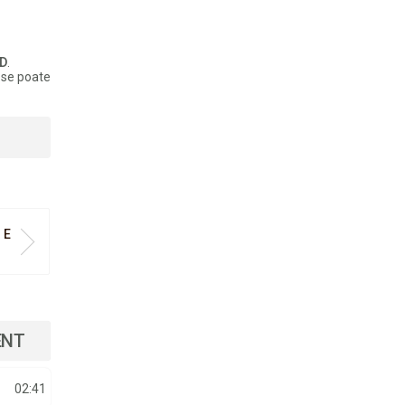
ND
.
 se poate
 E
ENT
02:41