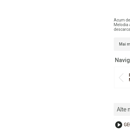
Acum de
Melodia 
descarca
Mai m
Navig
Alte 
GE