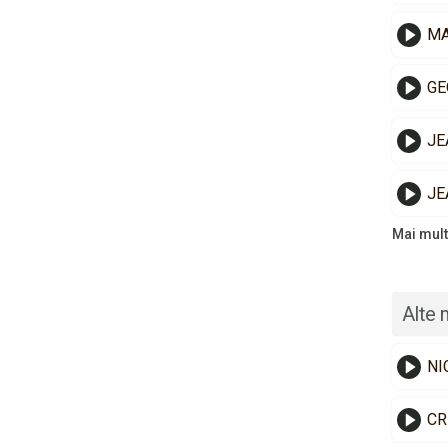
MA
GE
JE
JE
Mai mult
Alte 
NI
CR