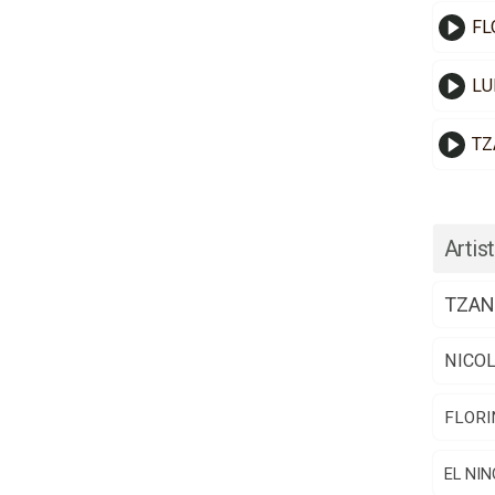
FL
LU
TZ
Artist
TZAN
NICO
FLORI
EL NIN