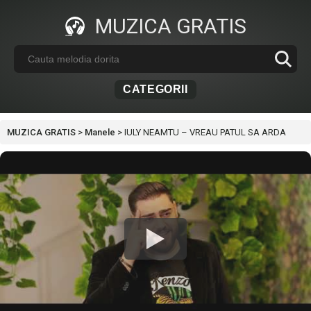
MUZICA GRATIS
CATEGORII
MUZICA GRATIS
>
Manele
>
IULY NEAMTU – VREAU PATUL SA ARDA