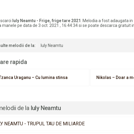
scarci
Iuly Neamtu - Frige, frige tare 2021
. Melodia a fost adaugata in
a manele pe data de 3 oct. 2021 , 16:44:34 si se poate descarca gratuit 
ulte melodii de la:
Iuly Neamtu
are rapida
Tzanca Uraganu – Cu lumina stinsa
Nikolas – Doar a m
melodii de la
Iuly Neamtu
LY NEAMTU - TRUPUL TAU DE MILIARDE