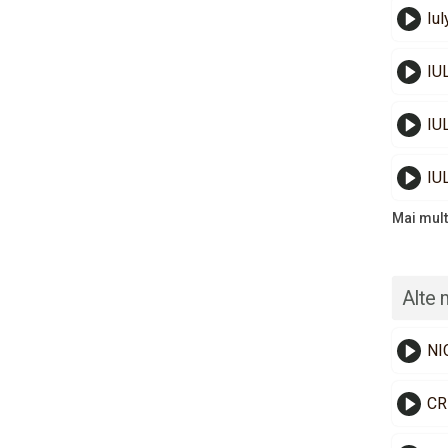
Iul
IU
IU
IU
Mai mult
Alte 
NI
CR