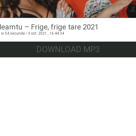
Neamtu – Frige, frige tare 2021
si 54 secunde • 3 oct. 2021 , 16:44:34
DOWNLOAD MP3