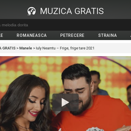
MUZICA GRATIS
LE
ROMANEASCA
PETRECERE
STRAINA
 GRATIS
>
Manele
>
Iuly Neamtu – Frige, frige tare 2021