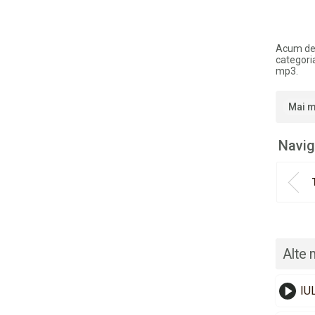
Acum de
categori
mp3.
Mai m
Navig
Alte 
IU