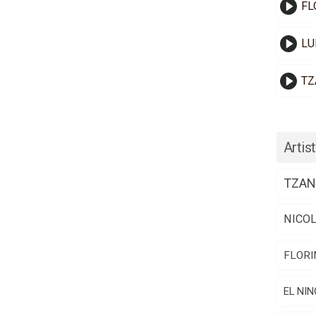
FL
LU
TZ
Artist
TZAN
NICO
FLORI
EL NIN