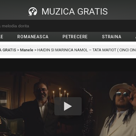
MUZICA GRATIS
LE
ROMANEASCA
PETRECERE
STRAINA
 GRATIS
>
Manele
>
HAIDIN SI MARINICA NAMOL – TATA MAFIOT ( CINCI CINCI, SASE 