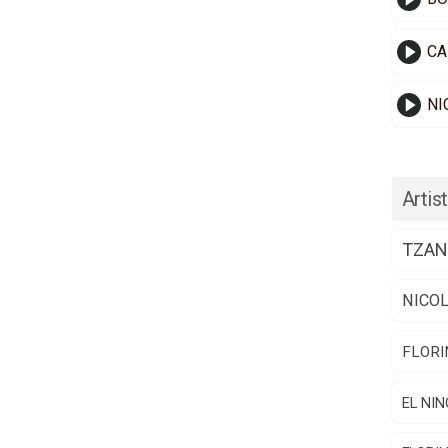
CA
NI
Artist
TZAN
NICO
FLORI
EL NIN