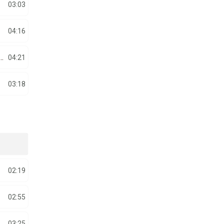
03:03
04:16
 MARINICA NAMOL - RAMAI PRIMA MEA IUBIRE
04:21
03:18
02:19
02:55
03:25