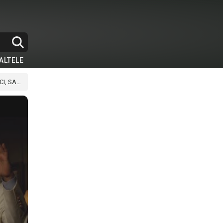
ALTELE
SASE )