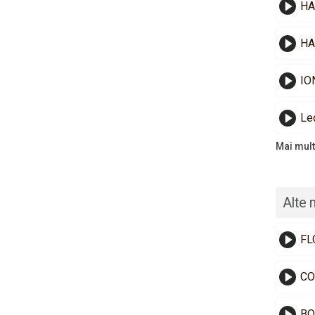
HA
HA
Le
Mai mult
Alte 
FL
CO
BO