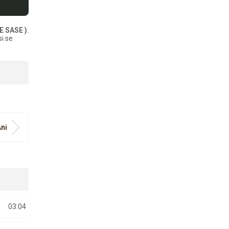
E SASE )
.
i se
Ani
03:04