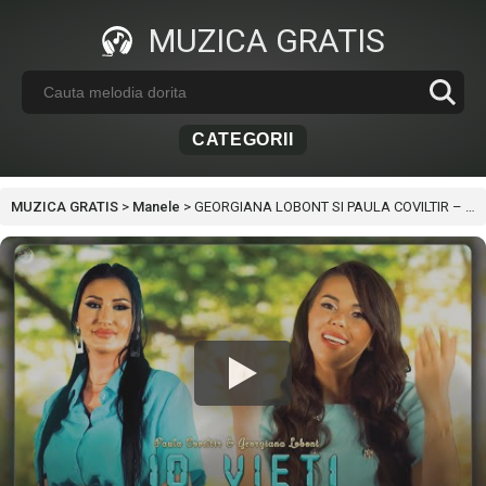
MUZICA GRATIS
CATEGORII
MUZICA GRATIS
>
Manele
>
GEORGIANA LOBONT SI PAULA COVILTIR – 10 VIETII