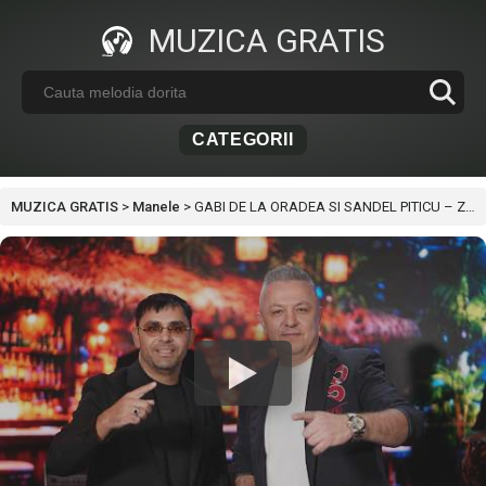
MUZICA GRATIS
CATEGORII
MUZICA GRATIS
>
Manele
>
GABI DE LA ORADEA SI SANDEL PITICU – ZECE MINUS NOUA