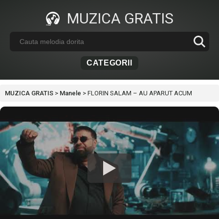
MUZICA GRATIS
CATEGORII
MUZICA GRATIS
>
Manele
>
FLORIN SALAM – AU APARUT ACUM