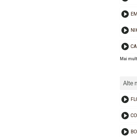
EM
NI
CA
Mai mult
Alte 
FL
CO
BO