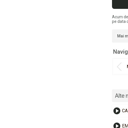
Acum de
pe data 
Mai m
Navig
Alte 
CA
EM