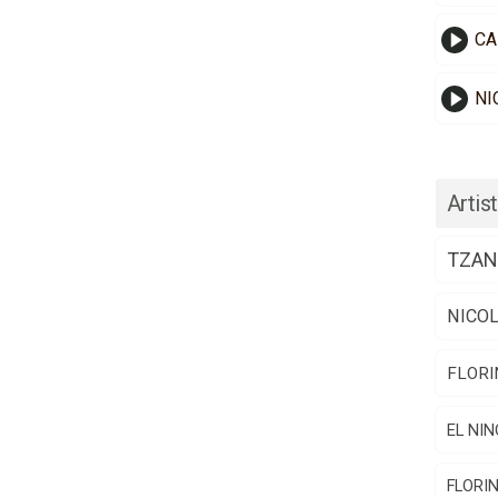
CA
NI
Artist
TZAN
NICO
FLORI
EL NIN
FLORI