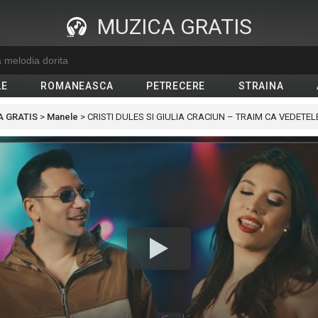
MUZICA GRATIS
LE
ROMANEASCA
PETRECERE
STRAINA
 GRATIS
>
Manele
>
CRISTI DULES SI GIULIA CRACIUN – TRAIM CA VEDETELE (HA