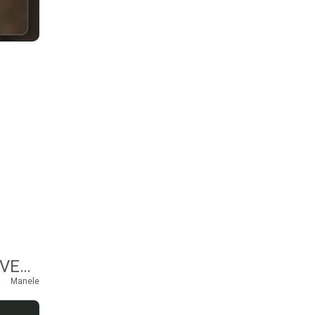
CRISTI DULES SI GIULIA CRACIUN – TRAIM CA VEDETELE (HAWANA)
Manele