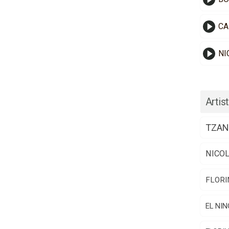
CA
NI
Artist
TZAN
NICO
FLORI
EL NIN