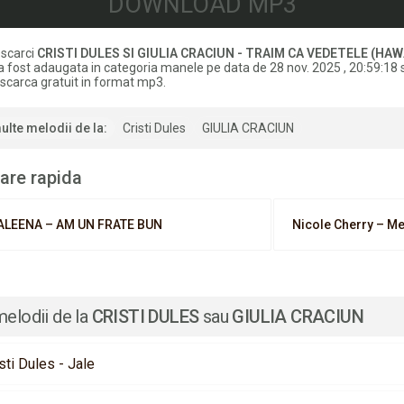
DOWNLOAD MP3
scarci
CRISTI DULES SI GIULIA CRACIUN - TRAIM CA VEDETELE (HA
a fost adaugata in categoria manele pe data de 28 nov. 2025 , 20:59:18 s
scarca gratuit in format mp3.
ulte melodii de la:
Cristi Dules
GIULIA CRACIUN
are rapida
ALEENA – AM UN FRATE BUN
Nicole Cherry – M
melodii de la
CRISTI DULES
sau
GIULIA CRACIUN
sti Dules - Jale