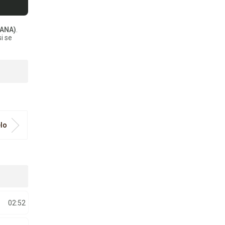
WANA)
.
i se
elo
02:52