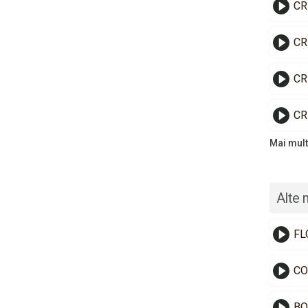
CR
CR
CR
CR
Mai mult
Alte 
FL
CO
BO