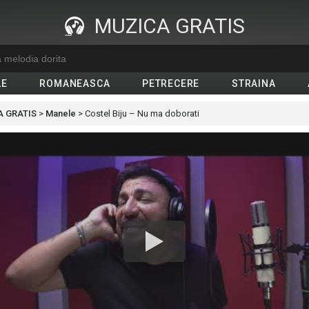
MUZICA GRATIS
LE
ROMANEASCA
PETRECERE
STRAINA
 GRATIS
>
Manele
>
Costel Biju – Nu ma doborati