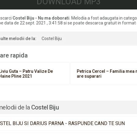
DOWNLOAD MP3
scarci
Costel Biju - Nu ma doborati
. Melodia a fost adaugata in catego
e data de 22 sept. 2021 , 3:41:58 si se poate descarca gratuit in format
ulte melodii de la:
Costel Biju
are rapida
Liviu Guta – Patru Valize De
Petrica Cercel – Familia mea 
Haine Pline 2021
are suparari
melodii de la
Costel Biju
STEL BIJU SI DARIUS PARNA - RASPUNDE CAND TE SUN