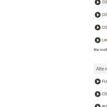
CO
CO
CO
Lin
Mai mult
Alte 
FL
CO
BO