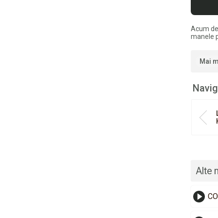
Acum de
manele p
Mai m
Navig
Alte 
CO