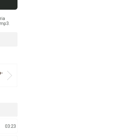
ria
 mp3.
n-
03:23