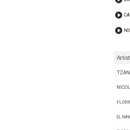
CA
NI
Artist
TZAN
NICO
FLORI
EL NIN