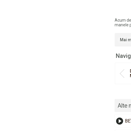
Acum de
manele p
Mai m
Navig
Alte 
BE