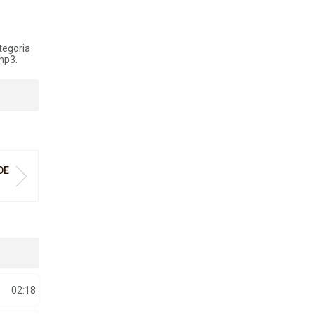
tegoria
mp3.
DE
02:18