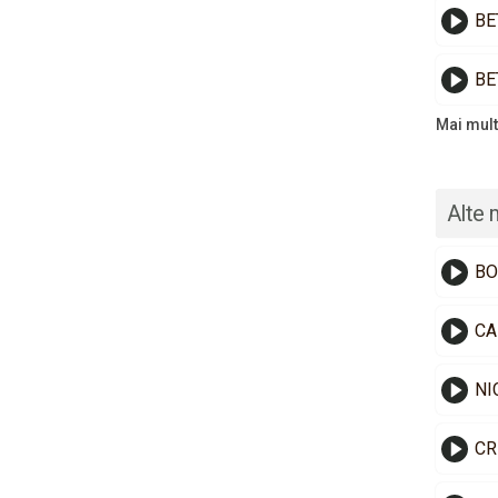
BE
BE
Mai mult
Alte 
BO
CA
NI
CR