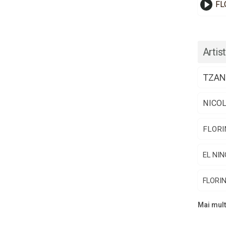
FL
Artist
TZAN
NICO
FLORI
EL NIN
FLORI
Mai multi