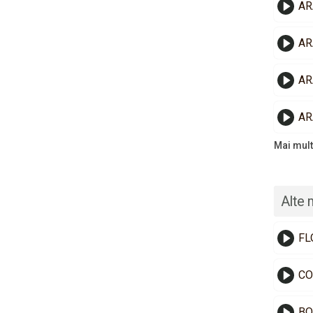
AR
AR
AR
AR
Mai mult
Alte 
FL
CO
BO