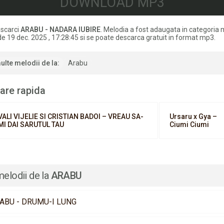
DOWNLOAD MP3
scarci
ARABU - NADARA IUBIRE
. Melodia a fost adaugata in categoria
de 19 dec. 2025 , 17:28:45 si se poate descarca gratuit in format mp3.
ulte melodii de la:
Arabu
are rapida
VALI VIJELIE SI CRISTIAN BADOI – VREAU SA-
Ursaru x Gya –
MI DAI SARUTUL TAU
Ciumi Ciumi
melodii de la
ARABU
ABU - DRUMU-I LUNG