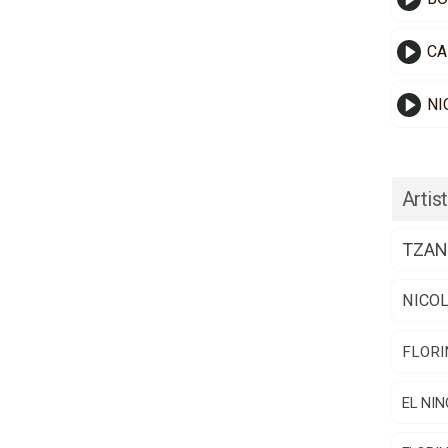
CA
NI
Artist
TZAN
NICO
FLORI
EL NIN