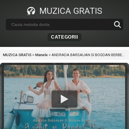
MUZICA GRATIS
CATEGORII
MUZICA GRATIS
>
Manele
>
ANDRADA BARSAUAN SI BOGDAN BERBECAR – A VENIT SI RANDUL MEU