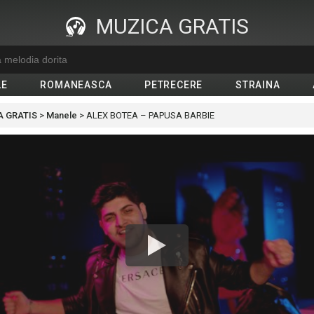
MUZICA GRATIS
LE
ROMANEASCA
PETRECERE
STRAINA
 GRATIS
>
Manele
>
ALEX BOTEA – PAPUSA BARBIE