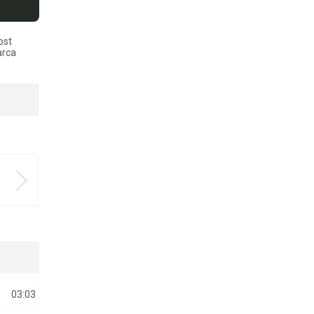
ost
arca
03:03