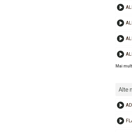
AL
AL
AL
AL
Mai mult
Alte 
AD
FL