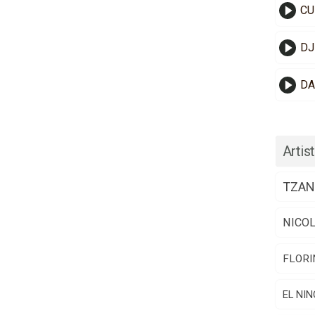
CU
DJ
DA
Artist
TZAN
NICO
FLORI
EL NIN