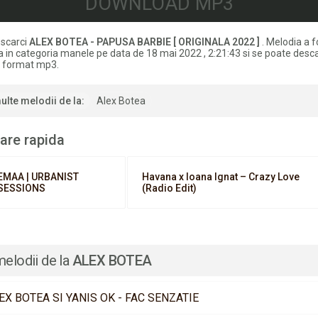
DOWNLOAD MP3
scarci
ALEX BOTEA - PAPUSA BARBIE [ ORIGINALA 2022 ]
. Melodia a f
 in categoria manele pe data de 18 mai 2022 , 2:21:43 si se poate desc
in format mp3.
ulte melodii de la:
Alex Botea
are rapida
EMAA | URBANIST
Havana x Ioana Ignat – Crazy Love
SESSIONS
(Radio Edit)
melodii de la
ALEX BOTEA
EX BOTEA SI YANIS OK - FAC SENZATIE