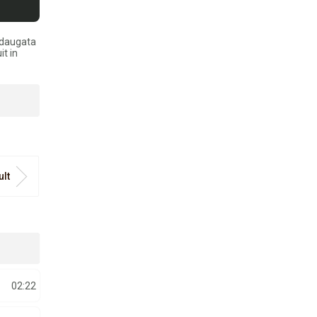
adaugata
it in
ult
02:22