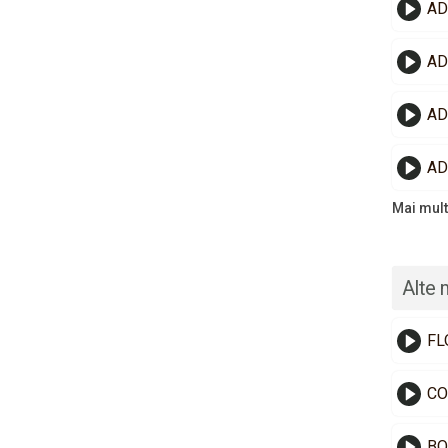
AD
AD
AD
AD
Mai mult
Alte 
FL
CO
BO