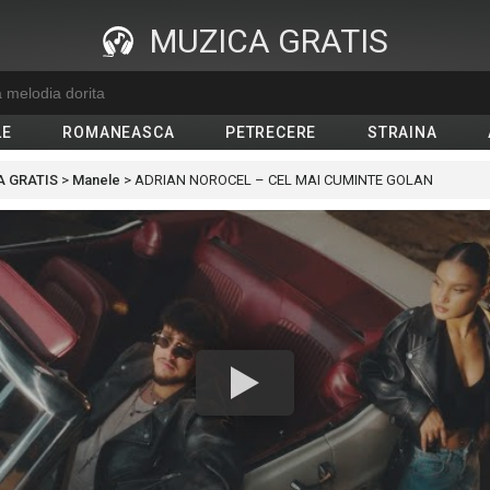
MUZICA GRATIS
LE
ROMANEASCA
PETRECERE
STRAINA
 GRATIS
>
Manele
>
ADRIAN NOROCEL – CEL MAI CUMINTE GOLAN