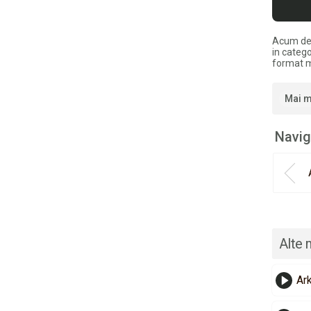
Acum de
in catego
format 
Mai m
Navig
Alte 
Ark