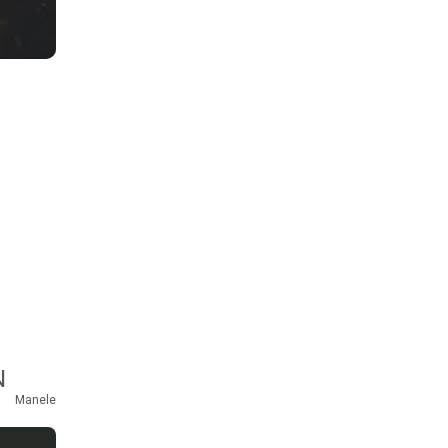
N
Manele