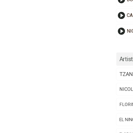
CA
NI
Artist
TZAN
NICO
FLORI
EL NIN