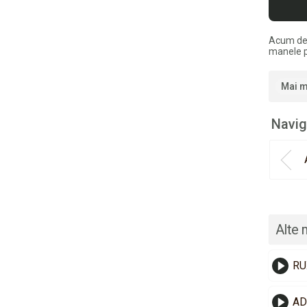
Acum de
manele p
Mai m
Navig
Alte 
RU
AD