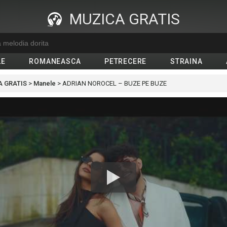
MUZICA GRATIS
LE
ROMANEASCA
PETRECERE
STRAINA
 GRATIS
>
Manele
>
ADRIAN NOROCEL – BUZE PE BUZE