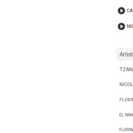
CA
NI
Artist
TZAN
NICO
FLORI
EL NIN
FLORI