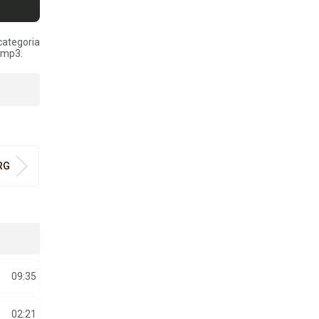
categoria
t mp3.
RG
09:35
02:21