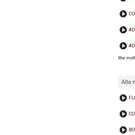
CO
AD
Mai mult
Alte 
FL
CO
BO