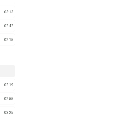
03:13
 SENOLL EFFE - AM DAT MODA ÎNTRE PUSTANI
02:42
02:15
02:19
02:55
03:25