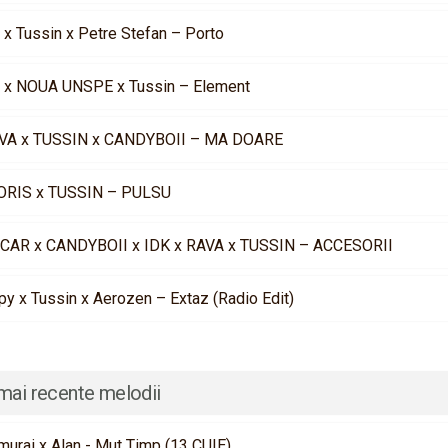
 x Tussin x Petre Stefan – Porto
n x NOUA UNSPE x Tussin – Element
VA x TUSSIN x CANDYBOII – MA DOARE
ORIS x TUSSIN – PULSU
CAR x CANDYBOII x IDK x RAVA x TUSSIN – ACCESORII
py x Tussin x Aerozen – Extaz (Radio Edit)
mai recente melodii
murai x Alan - Mut Timp (13 CUIE)