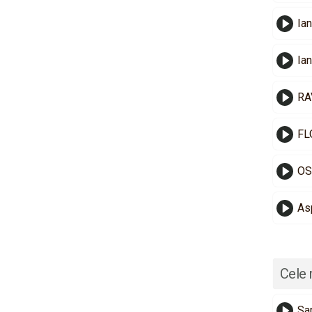
Ian
Ia
RA
FL
OS
As
Cele 
Sa