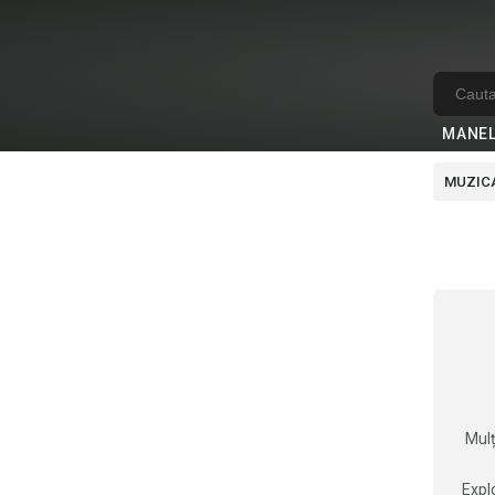
MANE
MUZICA
Mulț
Explo