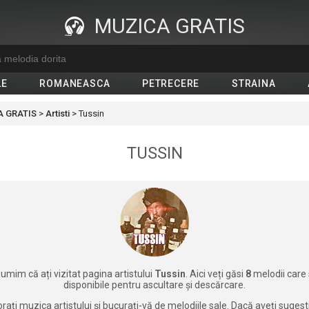
MUZICA GRATIS
LE
ROMANEASCA
PETRECERE
STRAINA
 GRATIS
>
Artisti
>
Tussin
TUSSIN
umim că ați vizitat pagina artistului
Tussin
. Aici veți găsi
8
melodii care
disponibile pentru ascultare și descărcare.
rați muzica artistului și bucurați-vă de melodiile sale. Dacă aveți sugest