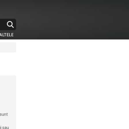
ALTELE
 sunt
ii sau