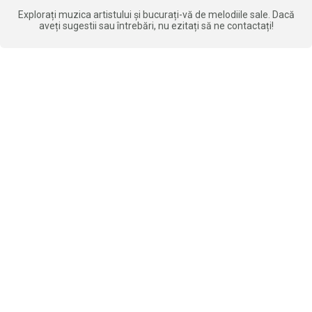
Explorați muzica artistului și bucurați-vă de melodiile sale. Dacă
aveți sugestii sau întrebări, nu ezitați să ne contactați!