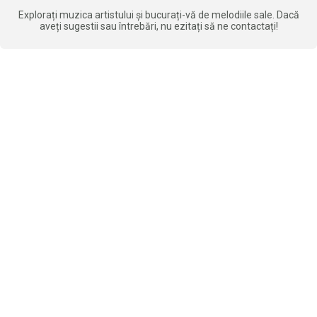
Explorați muzica artistului și bucurați-vă de melodiile sale. Dacă
aveți sugestii sau întrebări, nu ezitați să ne contactați!