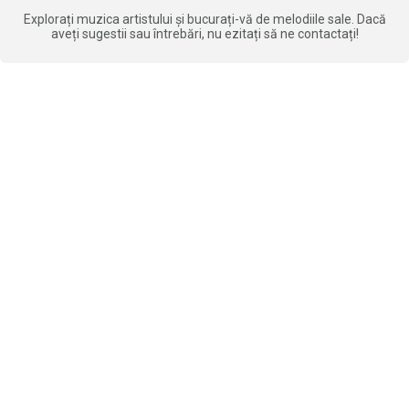
Explorați muzica artistului și bucurați-vă de melodiile sale. Dacă
aveți sugestii sau întrebări, nu ezitați să ne contactați!