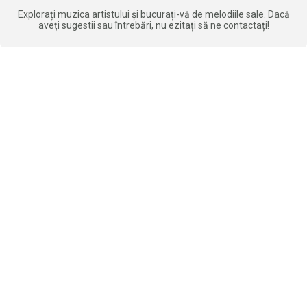
Explorați muzica artistului și bucurați-vă de melodiile sale. Dacă
aveți sugestii sau întrebări, nu ezitați să ne contactați!