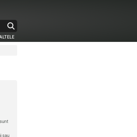
ALTELE
 sunt
ii sau