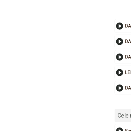
DA
DA
DA
LE
DA
Cele 
Sa