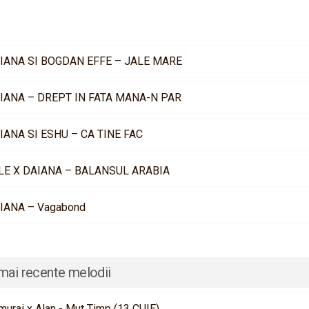
IANA SI BOGDAN EFFE – JALE MARE
IANA – DREPT IN FATA MANA-N PAR
IANA SI ESHU – CA TINE FAC
LE X DAIANA – BALANSUL ARABIA
IANA – Vagabond
mai recente melodii
murai x Alan - Mut Timp (13 CUIE)