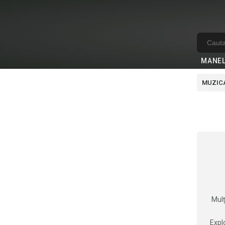
MANE
MUZICA
Mulț
Explo