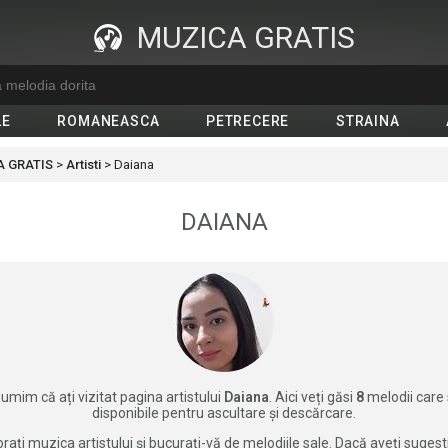
MUZICA GRATIS
LE
ROMANEASCA
PETRECERE
STRAINA
 GRATIS
>
Artisti
>
Daiana
DAIANA
umim că ați vizitat pagina artistului
Daiana
. Aici veți găsi
8
melodii care
disponibile pentru ascultare și descărcare.
rați muzica artistului și bucurați-vă de melodiile sale. Dacă aveți sugest