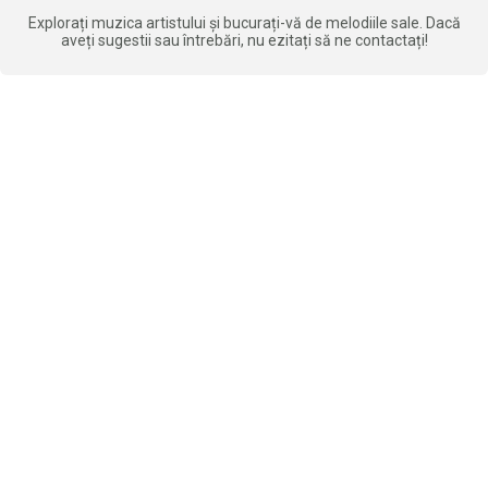
Explorați muzica artistului și bucurați-vă de melodiile sale. Dacă
aveți sugestii sau întrebări, nu ezitați să ne contactați!