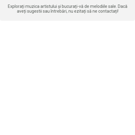
Explorați muzica artistului și bucurați-vă de melodiile sale. Dacă
aveți sugestii sau întrebări, nu ezitați să ne contactați!