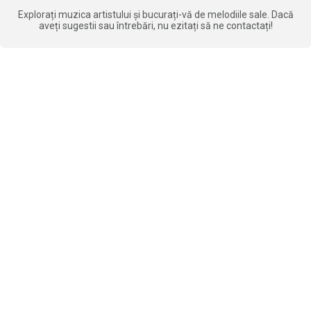
Explorați muzica artistului și bucurați-vă de melodiile sale. Dacă
aveți sugestii sau întrebări, nu ezitați să ne contactați!